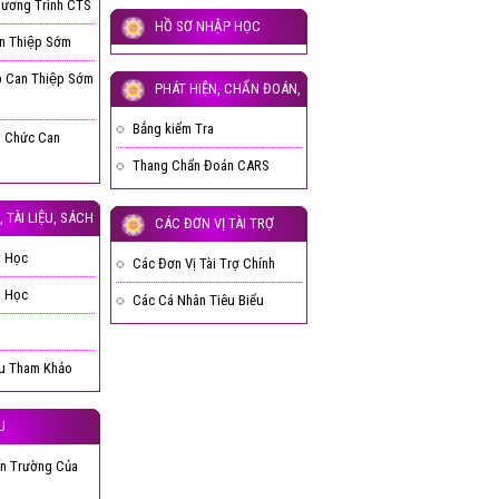
hương Trình CTS
HỒ SƠ NHẬP HỌC
n Thiệp Sớm
 Can Thiệp Sớm
PHÁT HIỆN, CHẨN ĐOÁN,
ĐÁNH GIÁ
Bẳng kiểm Tra
ổ Chức Can
Thang Chẩn Đoán CARS
 TÀI LIỆU, SÁCH
CÁC ĐƠN VỊ TÀI TRỢ
a Học
Các Đơn Vị Tài Trợ Chính
a Học
Các Cá Nhân Tiêu Biểu
ệu Tham Khảo
U
n Trường Của