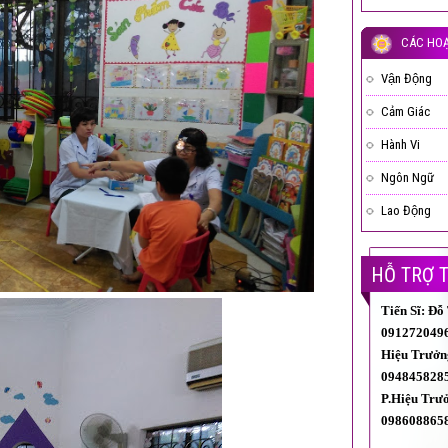
CÁC HOẠ
LIỆU
Vận Động
Cảm Giác
Hành Vi
Ngôn Ngữ
Lao Động
HỖ TRỢ 
Tiến Sĩ: Đỗ
0912720496
Hiệu Trưởn
0948458285
P.Hiệu Trư
098608865