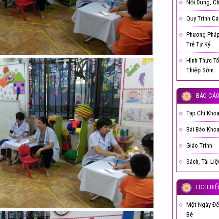
Nội Dung, C
Quy Trình Ca
Phương Pháp
Trẻ Tự Kỷ
Hình Thức T
Thiệp Sớm
BÁO CÁO,
Tạp Chí Kho
Bài Báo Kho
Giáo Trình
Sách, Tài Li
LỊCH BIỂ
Một Ngày Đế
Bé