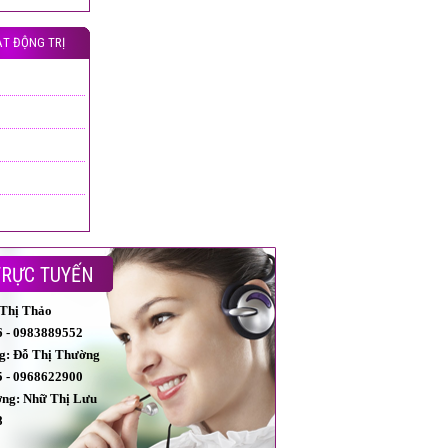
T ĐỘNG TRỊ
TRỰC TUYẾN
 Thị Thảo
 - 0983889552
g: Đỗ Thị Thường
 - 0968622900
ởng: Nhữ Thị Lưu
8