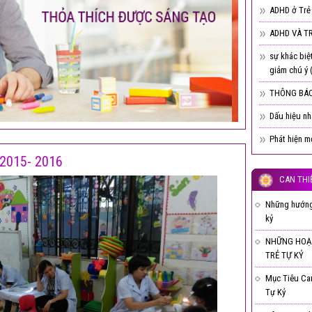
ADHD ở Trẻ
ADHD VÀ T
sự khác biệ
giảm chú ý
THÔNG BÁO
Dấu hiệu nhậ
Phát hiện m
c 2015- 2016
CAN THI
Những hướng 
kỷ
NHỮNG HOẠ
TRẺ TỰ KỶ
Mục Tiêu Ca
Tự Kỷ