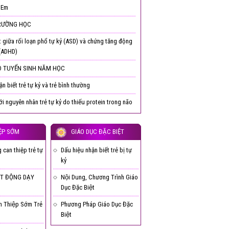
 Em
RƯỜNG HỌC
t giữa rối loạn phổ tự kỷ (ASD) và chứng tăng động
 (ADHD)
 TUYỂN SINH NĂM HỌC
n biết trẻ tự kỷ và trẻ bình thường
ới nguyên nhân trẻ tự kỷ do thiếu protein trong não
ỆP SỚM
GIÁO DỤC ĐẶC BIỆT
can thiệp trẻ tự
Dấu hiệu nhận biết trẻ bị tự
kỷ
T ĐỘNG DẠY
Nội Dung, Chương Trình Giáo
Dục Đặc Biệt
n Thiệp Sớm Trẻ
Phương Pháp Giáo Dục Đặc
Biệt