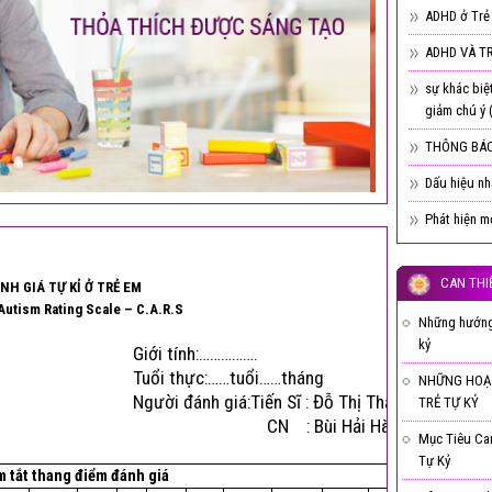
ADHD ở Trẻ
ADHD VÀ T
sự khác biệ
giảm chú ý
THÔNG BÁO
Dấu hiệu nhậ
Phát hiện m
CAN THI
H GIÁ TỰ KỈ Ở TRẺ EM
Autism Rating Scale –
C.A.
R.S
Những hướng 
kỷ
Giới tính:…………….
Tuổi thực:……tuổi……tháng
NHỮNG HOẠ
Người đánh giá:Tiến Sĩ : Đỗ Thị Thảo
TRẺ TỰ KỶ
CN : Bùi Hải Hà
Mục Tiêu Ca
Tự Kỷ
 tắt thang điểm đánh giá