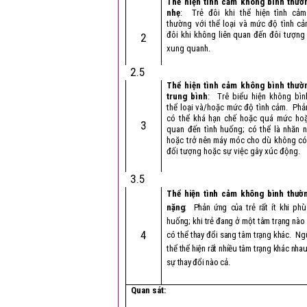
Thể hiện tình cảm không bình thườ
nhẹ
: Trẻ đôi khi thể hiện tình cả
thường với thể loại và mức độ tình c
đôi khi không liên quan đến đôi tượng
2
xung quanh.
2.5
Thể hiện tình cảm không bình thườ
trung bình
: Trê biểu hiện không bìn
thể loại và/hoặc mức độ tình cảm. Phả
có thể khá hạn chế hoặc quá mức hoặ
3
quan đến tình huống; có thể là nhăn n
hoặc trở nên máy móc cho dù không có
đối tượng hoặc sự việc gây xúc động.
3.5
Thể hiện tình cảm không bình thườ
nặng
: Phản ứng của trẻ rất ít khi phù
huống; khi trẻ đang ở một tâm trạng nào 
4
có thể thay đổi sang tâm trạng khác. Ngư
thể thể hiện rất nhiều tâm trạng khác nha
sự thay đổi nào cả.
Quan sát: