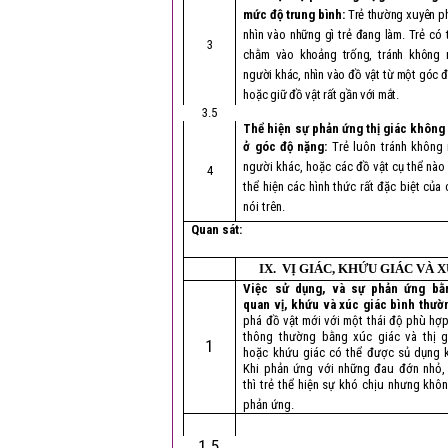
mức độ trung bình:
Trẻ thường xuyên p
nhìn vào những gì trẻ đang làm. Trẻ có 
3
chằm vào khoảng trống, tránh không 
người khác, nhìn vào đồ vật từ một góc 
hoặc giữ đồ vật rất gần với mắt.
3.5
Thể hiện sự phản ứng thị giác không
ở góc độ nặng:
Trẻ luôn tránh không 
người khác, hoặc các đồ vật cụ thể nào 
4
thể hiện các hình thức rất đặc biệt của
nói trên.
Quan sát:
IX. VỊ GIÁC, KHỨU GIÁC VÀ 
Việc sử dụng, và sự phản ứng bằ
quan vị, khứu và xúc giác bình thườ
phá đồ vật mới với một thái độ phù hợp 
thông thường bằng xúc giác và thị g
1
hoặc khứu giác có thể được sủ dụng k
Khi phản ứng với những đau đớn nhỏ,
thì trẻ thể hiện sự khó chịu nhưng kh
phản ứng.
1.5