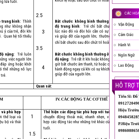
khích lệ hoặc sau đôi chút trì hoãn.
ng lứa tuổi.
CÁC HOẠ
2.5
 trung bình:
Thỉnh
Bắt chước không bình thường ở mức
LIỆU
Vận Động
ờng như không nhận
độ trung bình
: Trẻ chỉ bắt chước một
3
 ý của trẻ, đôi khi
lúc nào đó và đòi hỏi cần có sự kiên trì
Cảm Giác
. Quan hệ tối thiểu
và giúp đỡ của người lớn; thường xuyên
chỉ bắt chước sau đôi chút trì hoãn.
Hành Vi
3.5
độ nặng:
Trẻ luôn
Bắt chước không bình thường ở mức
Ngôn Ngữ
hững việc người lớn
độ nặng
: Trẻ rất ít khi hoặc không bao
 đáp ứng hoặc khởi
giờ bắt chước âm thanh, từ hoặc các
Lao Động
4
ó thể những nỗ lực
hành động ngay cả khi có sự khích lệ và
giúp đỡ của người lớn.
 trẻ.
HỖ TRỢ 
Quan sát:
Tiến Sĩ: Đỗ
ẢM
IV. CÁC ĐỘNG TÁC CƠ THỂ
0912720496
Hiệu Trưởn
i và phù hợp
Thể hiện các động tác phù hợp với tuổi
: Trẻ
1
i thể loại và
chuyển động thoải mái, nhanh nhẹn, và phối
0948458285
ệu bộ và thái
hợp các động tác như những trẻ khác cùng lứa
P.Hiệu Trư
tuổi.
098608865
1.5