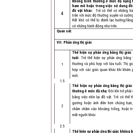
Không bình thường ở mức độ nặng 
ham mê hoặc trong việc sử dung đồ
đồ vật khác
: Trẻ có thể có những h
4
trên với mức độ thường xuyên và cườn
Rất khó có thể bị đánh lạc hướng/lãn
có những hành động như trên.
Quan sát:
VII. Phản ứng thị giác
Thể hiện sự phản ứng bằng thị giác
tuổi:
Trẻ thể hiện sự phản ứng bằng t
thường và phù hợp với lứa tuổi. Thị g
1
hợp với các giác quan khác khi khám 
mới.
1.5
Thể hiện sự phản ứng bằng thị giá
thường ở mức độ nhẹ:
Đôi khi trẻ phải
bằng việc nhìn lại đồ vật. Trẻ có thể t
gương hoặc ánh đèn hơn chúng bạn,
2
chằm chằm vảo khoảng trống, hoặc tr
mắt người khác
2.5
Thể hiện sự phản ứng thị giác không 