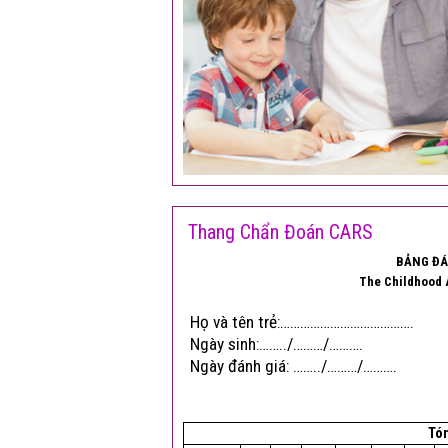
Thang Chẩn Đoán CARS
BẢNG ĐÁN
The Childhood 
Họ và tên trẻ:………………………………….
Ngày sinh:……../………/……….
Ngày đánh giá: ……../………/……….
Tóm