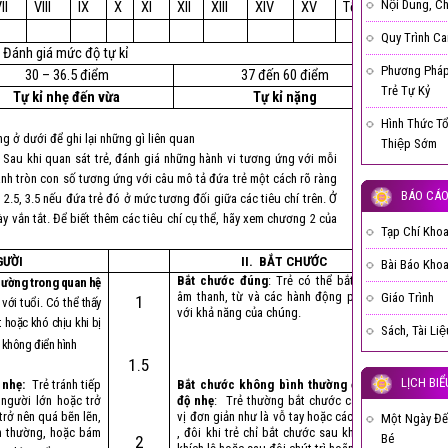
Nội Dung, C
II
VIII
IX
X
XI
XII
XIII
XIV
XV
Tổng
Quy Trình Ca
Đánh giá mức độ tự kỉ
Phương Pháp
30 – 36.5 điểm
37 đến 60 điểm
Trẻ Tự Kỷ
Tự kỉ nhẹ đến vừa
Tự kỉ nặng
Hình Thức T
ng ở dưới để ghi lại những gì liên quan
Thiệp Sớm
 Sau khi quan sát trẻ, đánh giá những hành vi tương ứng với mỗi
anh tròn con số tương ứng với câu mô tả đứa trẻ một cách rõ ràng
BÁO CÁO,
2.5, 3.5 nếu đứa trẻ đó ở mức tương đối giữa các tiêu chí trên. Ở
y vắn tắt. Để biết thêm các tiêu chí cụ thể, hãy xem chương 2 của
Tạp Chí Kho
GƯỜI
II. BẮT CHƯỚC
Bài Báo Kho
Bắt chước đúng
: Trẻ có thể bắt chước
hường trong quan hệ
âm thanh, từ và các hành động phù hợp
Giáo Trình
1
với tuổi. Có thể thấy
với khả năng của chúng.
 hoặc khó chịu khi bị
Sách, Tài Li
 không điển hình
1.5
LỊCH BIỂ
ộ nhẹ:
Trẻ tránh tiếp
Bắt chước không bình thường ở mức
 người lớn hoặc trở
độ nhẹ
: Trẻ thường bắt chước các hành
trở nên quá bẽn lẽn,
vị đơn giản như là vỗ tay hoặc các từ đơn
Một Ngày Đế
h thường, hoặc bám
, đôi khi trẻ chỉ bắt chước sau khi có sự
Bé
2