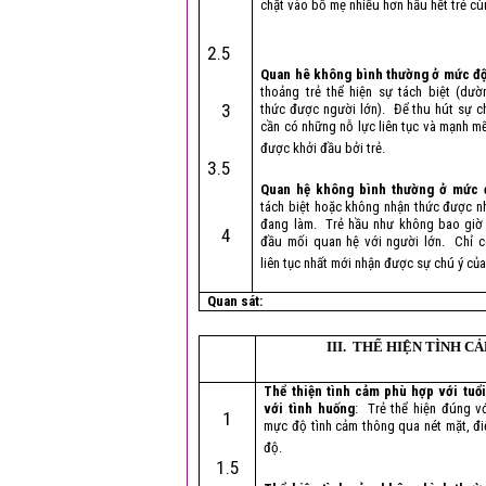
chặt vào bố mẹ nhiều hơn hầu hết trẻ cù
2.5
Quan hê không bình thường ở mức độ
thoảng trẻ thể hiện sự tách biệt (dư
3
thức được người lớn). Để thu hút sự chú
cần có những nỗ lực liên tục và mạnh mẽ
được khởi đầu bởi trẻ.
3.5
Quan hệ không bình thường ở mức 
tách biệt hoặc không nhận thức được n
đang làm. Trẻ hầu như không bao giờ
4
đầu mối quan hệ với người lớn. Chỉ c
liên tục nhất mới nhận được sự chú ý của
Quan sát:
III. THỂ HIỆN TÌNH C
Thể thiện tình cảm phù hợp với tuổ
với tình huống
: Trẻ thể hiện đúng vớ
1
mực độ tình cảm thông qua nét mặt, đi
độ.
1.5