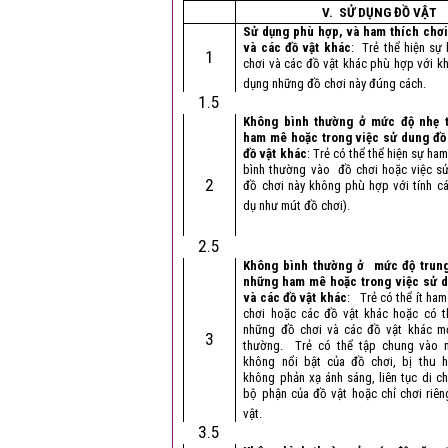
V. SỬ DỤNG ĐỒ VẬT
Sử dụng phù hợp, và ham thích chơi
và các đồ vật khác
: Trẻ thể hiện sự
1
chơi và các đồ vật khác phù hợp với k
dụng những đồ chơi này đúng cách.
1.5
Không bình thường ở mức độ nhẹ 
ham mê hoặc trong việc sử dung đồ
đồ vật khác
: Trẻ có thể thể hiện sự h
bình thường vào đồ chơi hoặc việc s
2
đồ chơi này không phù hợp với tính cá
dụ như mút đồ chơi).
2.5
Không bình thường ở mức độ trung
những ham mê hoặc trong việc sử d
và các đồ vật khác
: Trẻ có thể ít ham
chơi hoặc các đồ vật khác hoặc có t
những đồ chơi và các đồ vật khác m
3
thường. Trẻ có thể tập chung vào 
không nổi bật của đồ chơi, bị thu 
không phản xạ ánh sáng, liên tục di c
bộ phận của đồ vật hoặc chỉ chơi riê
vật.
3.5