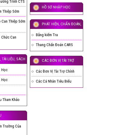
hương Trình CTS
HỒ SƠ NHẬP HỌC
n Thiệp Sớm
 Can Thiệp Sớm
PHÁT HIỆN, CHẨN ĐOÁN,
ĐÁNH GIÁ
Bẳng kiểm Tra
ổ Chức Can
Thang Chẩn Đoán CARS
 TÀI LIỆU, SÁCH
CÁC ĐƠN VỊ TÀI TRỢ
a Học
Các Đơn Vị Tài Trợ Chính
a Học
Các Cá Nhân Tiêu Biểu
ệu Tham Khảo
U
n Trường Của