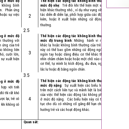
ng ở mức độ
Thể hiện các động tác không bình thường ở
m không bình
mức độ nhẹ
: Trê đôi khi thể hiện một số biểu
ảm. Phản ứng
hiện khác thường nhỏ., ví dụ như vụng về, động
 hoặc sự việc
tác diễn đi diễn lại, phối hợp giữa các động tác
2
kém, hoặc ít xuất hiện những cử động khác
thường.
2.5
ng ở mức độ
Thể hiện các động tác không bình thường ở
h thường với
mức độ trung bình
: Những hành vi rõ ràng
n ứng của trẻ
khác lạ hoặc không bình thường của trẻ ở tuổi
c không liên
này có thể bao gồm những cử động ngón tay,
3
hó, cười lớn,
ngón tay hoặc dáng điệu cơ thể khác thường,
 sự xuất hiện
nhìn chằm chằm hoặc hoặc một chỗ nào đó trên
cơ thể, tự mình bị kích động, đu đưa, ngón tay
lắc lư hoặc đị băng ngón chân.
3.5
Thể hiện các động tác không bình thường ở
ng ở mức độ
mức độ nặng
: Sự xuất hiện các biểu hiện nói
 hợp với tinh
trên một cách liên tục và mãnh liệt là biểu hiện
đó thì rất khó
của việc thể hiện các động tác không phù hợp
4
ợc lại, trẻ có
ở mức độ nặng. Các biểu hiện này có thể liên
tục cho dù có những cố gắng để hạn chế hoắc
u khi không có
hướng trẻ và các hoạt động khác.
Quan sát: