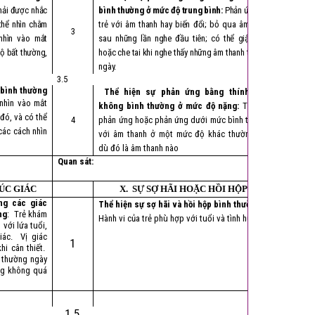
hải được nhắc
bình thường ở mức độ trung bình:
Phản ứng của
thể nhìn chằm
trẻ với âm thanh hay biến đổi; bỏ qua âm thanh
3
nhìn vào mắt
sau những lần nghe đầu tiên; có thể giật mình
độ bất thường,
hoặc che tai khi nghe thấy những âm thanh thường
ngày.
3.5
 bình thường
Thể hiện sự phản ứng bằng thính giác
nhìn vào mắt
không bình thường ở mức độ nặng:
Trẻ quá
đó, và có thể
4
phản ứng hoặc phản ứng dưới mức bình thường
 các cách nhìn
với âm thanh ở một mức độ khác thường cho
dù đó là âm thanh nào
Quan sát:
XÚC GIÁC
X. SỰ SỢ HÃI HOẶC HỒI HỘP
ng các giác
Thể hiện sự sợ hãi và hồi hộp bình thường
:
ng
: Trẻ khám
Hành vi của trẻ phù hợp với tuổi và tình huống.
với lứa tuổi,
iác. Vị giác
1
hi cân thiết.
 thường ngày
ông không quá
1.5