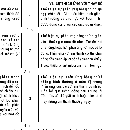
VI. SỰ THÍCH ỨNG VỚI THAY ĐỔI
 với đồ chơi
Thể thiện sự phản ứng bằng thính giác phù
 ham thích đồ
hợp với tuổi
: Các biểu hiện thính giác của trẻ
1
hả năng và sử
bình thường và phù hợp với tuổi. Thính giác
được dùng cùng với các giác quan khác.
1.5
trong những
Thể hiện sự phản ứng bằng thính giác không
 chơi và các
bình thường ở mức độ nhẹ
: Trẻ đôi khi không
am muốn không
phản ứng, hoặc hơn phản ứng với một số loại tiếng
ử dụng những
2
động. Phản ứng với âm thanh có thể chậm, tiếng
ch trẻ em (ví
động cần được lặp lại để gây được sự chú ý của trẻ.
Trẻ có thể bị phân tán bởi âm thanh bên ngoài.
2.5
 bình trong
Thể hiện sự phản ứng bằng thính giác
ung đồ chơi
không bình thường ở mức độ trung bình
:
 thích đến đồ
Phản ứng của trẻ với âm thanh có nhiều dạng;
hể chiếm giữ
luôn bỏ qua tiếng động sau những lần nghe
ột cách khác
đầu tiên; có thể giật mình hoặc che tai khi nghe
3
một bộ phận
thấy những âm thanh thường ngày.
hút vào phần
huyển một vài
ng với một đồ
3.5