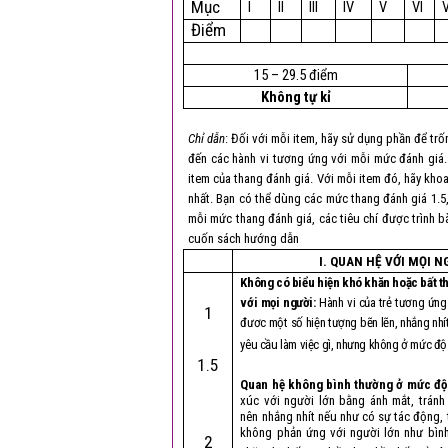
Mục
I
II
III
IV
V
VI
V
Điểm
15 – 29.5 điểm
Không tự kỉ
Chỉ dẫn
: Đối với mỗi item, hãy sử dụng phần để trố
đến các hành vi tương ứng với mỗi mức đánh giá.
item của thang đánh giá. Với mỗi item đó, hãy kho
nhất. Bạn có thể dùng các mức thang đánh giá 1.5, 
mỗi mức thang đánh giá, các tiêu chí được trình bà
cuốn sách hướng dẫn
I. QUAN HỆ VỚI MỌI N
Không có biểu hiện khó khăn hoặc bất t
với mọi người:
Hành vi của trẻ tương ứng 
1
đươc một số hiện tượng bẽn lẽn, nhắng nhít
yêu cầu làm việc gì, nhưng không ở mức độ
1.5
Quan hệ không bình thường ở mức đ
xúc với người lớn bằng ánh mắt, tránh
nên nhắng nhít nếu như có sự tác động, 
không phản ứng với người lớn như bìn
2