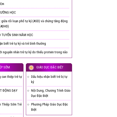
 Em
RƯỜNG HỌC
t giữa rối loạn phổ tự kỷ (ASD) và chứng tăng động
 (ADHD)
 TUYỂN SINH NĂM HỌC
n biết trẻ tự kỷ và trẻ bình thường
ới nguyên nhân trẻ tự kỷ do thiếu protein trong não
ỆP SỚM
GIÁO DỤC ĐẶC BIỆT
can thiệp trẻ tự
Dấu hiệu nhận biết trẻ bị tự
kỷ
T ĐỘNG DẠY
Nội Dung, Chương Trình Giáo
Dục Đặc Biệt
n Thiệp Sớm Trẻ
Phương Pháp Giáo Dục Đặc
Biệt