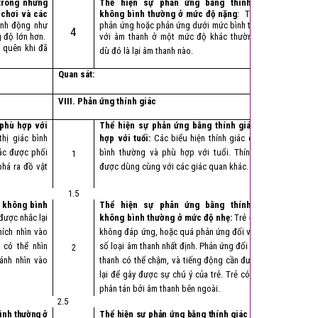
trong những
Thể hiện sự phản ứng bằng thính giác
 chơi và các
không bình thường ở mức độ nặng
: Trẻ quá
ành động như
phản ứng hoặc phản ứng dưới mức bình thường
4
g độ lớn hơn.
với âm thanh ở một mức độ khác thường cho
g quên khi đã
dù đó là lại âm thanh nào.
Quan sát:
VIII. Phản ứng thính giác
 phù hợp với
Thể hiện sự phản ứng bằng thính giác phù
hị giác bình
hợp với tuổi:
Các biểu hiện thính giác của trẻ
iác được phối
bình thường và phù hợp với tuổi. Thính giác
1
phá ra đồ vật
được dùng cùng với các giác quan khác.
1.5
c không bình
Thể hiện sự phản ứng bằng thính giác
 được nhắc lại
không bình thường ở mức độ nhẹ:
Trẻ đôi khi
hích nhìn vào
không đáp ứng, hoặc quá phản ứng đối với một
 có thể nhìn
số loại âm thanh nhất định. Phản ứng đối với âm
2
ánh nhìn vào
thanh có thể chậm, và tiếng động cần được lặp
lại để gây được sự chú ý của trẻ. Trẻ có thể bị
phân tán bởi âm thanh bên ngoài.
2.5
bình thường ở
Thể hiện sự phản ứng bằng thính giác không