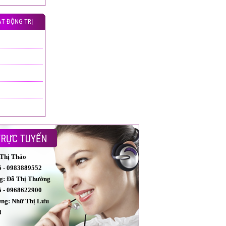
T ĐỘNG TRỊ
TRỰC TUYẾN
 Thị Thảo
 - 0983889552
g: Đỗ Thị Thường
 - 0968622900
ởng: Nhữ Thị Lưu
8