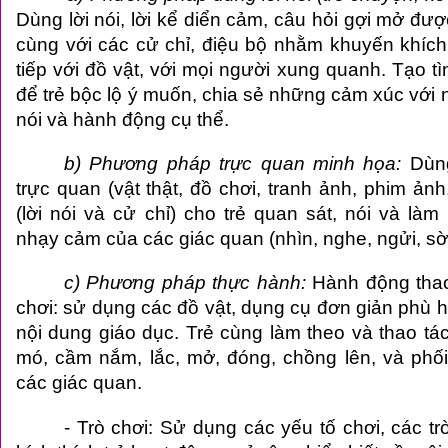
Dùng lời nói, lời kể diển cảm, câu hỏi gợi mở đ
cùng với các cử chỉ, điệu bộ nhằm khuyến khích 
tiếp với đồ vật, với mọi người xung quanh. Tạo t
để trẻ bộc lộ ý muốn, chia sẻ những cảm xúc với 
nói và hành động cụ thể.
b) Phương pháp trực quan minh họa:
Dùng
trực quan (vật thật, đồ chơi, tranh ảnh, phim ản
(lời nói và cử chỉ) cho trẻ quan sát, nói và làm
nhạy cảm của các giác quan (nhìn, nghe, ngửi, sờ
c) Phương pháp thực hành:
Hành động thao 
chơi: sử dụng các đồ vật, dụng cụ đơn giản phù 
nội dung giáo dục. Trẻ cùng làm theo và thao tá
mó, cầm nắm, lắc, mở, đóng, chồng lên, và phố
các giác quan.
- Trò chơi: Sử dụng các yếu tố chơi, các tr