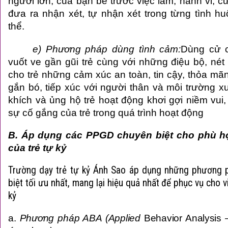
người lớn, của bạn bè trước việc làm, hành vi, cử
đưa ra nhận xét, tự nhận xét trong từng tình h
thể.
e) Phương pháp dùng tình cảm:
Dùng cử c
vuốt ve gần gũi trẻ cùng với những điệu bộ, nét m
cho trẻ những cảm xúc an toàn, tin cậy, thỏa mãn
gắn bó, tiếp xúc với người thân và môi trường 
khích và ủng hộ trẻ hoạt động khơi gợi niềm vui, 
sự cố gắng của trẻ trong quá trình hoạt động
B. Áp dụng các PPGD chuyên biệt cho phù h
của
trẻ tự kỷ
Trường dạy trẻ tự kỷ
Ánh Sao áp dụng những phương p
biệt tối ưu nhất, mang lại hiệu quả nhất để phục vụ cho v
kỷ
a.
Phương pháp ABA (Applied
Behavior Analysis
–