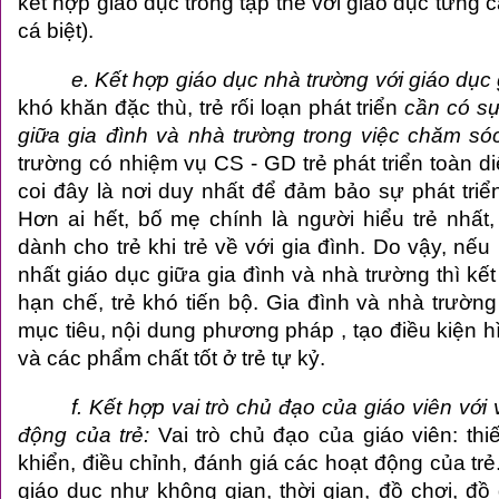
kết hợp giáo dục trong tập thể với giáo dục từng c
cá biệt).
e. Kết hợp giáo dục nhà trường với giáo dục 
khó khăn đặc thù, trẻ rối loạn phát triển
cần có sự
giữa gia đình và nhà trường trong việc chăm só
trường có nhiệm vụ CS - GD trẻ phát triển toàn d
coi đây là nơi duy nhất để đảm bảo sự phát triển
Hơn ai hết, bố mẹ chính là người hiểu trẻ nhất,
dành cho trẻ khi trẻ về với gia đình. Do vậy, nế
nhất giáo dục giữa gia đình và nhà trường thì kết
hạn chế, trẻ khó tiến bộ. Gia đình và nhà trườn
mục tiêu, nội dung phương pháp , tạo điều kiện h
và các phẩm chất tốt ở
trẻ tự kỷ
.
f. Kết hợp vai trò chủ đạo của giáo viên với v
động của trẻ:
Vai trò chủ đạo của giáo viên: thiế
khiển, điều chỉnh, đánh giá các hoạt động của trẻ
giáo dục như không gian, thời gian, đồ chơi, đồ