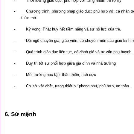
-
Thời lượng giáo dục: phù hợp với từng nhóm
trẻ tự kỷ
-
Chương trình, phương pháp giáo dục: phù hợp với cá nhân trẻ
thức mới.
-
Kỳ vọng: Phát huy hết tiềm năng và sự nỗ lực của trẻ.
-
Đội ngũ chuyên gia, giáo viên: có chuyên môn sâu giàu kinh n
-
Quá trình giáo dục liên tục, có đánh giá và tư vấn phụ huynh.
-
Duy trì tốt sự phối hợp giữa gia đình và nhà trường
-
Môi trường học tập: thân thiện, tích cực
-
Cơ sở vật chất, trang thiết bị: phong phú, phù hợp, an toàn.
6. Sứ mệnh