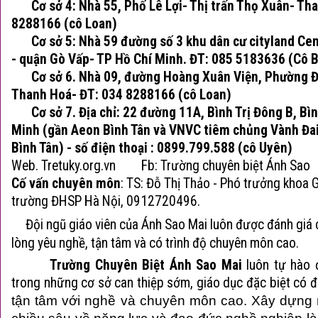
Cơ sở 4: Nhà 55, Phố Lê Lợi- Thị trấn Thọ Xuân- Th
8288166 (cô Loan)
Cơ sở 5: Nhà 59 đường số 3 khu dân cư cityland Cent
- quận Gò Vấp- TP Hồ Chí Minh. ĐT: 085 5183636 (Cô B
Cơ sở 6. Nhà 09, đường Hoàng Xuân Viện, Phường Đ
Thanh Hoá- ĐT: 034 8288166 (cô Loan)
Cơ sở 7. Địa chỉ: 22 đường 11A, Bình Trị Đông B, Bình
Minh (gần Aeon Bình Tân và VNVC tiêm chủng Vành Đai 
Bình Tân) - số điện thoại : 0899.799.588 (cô Uyên)
Web. Tretuky.org.vn
Fb: Trường chuyên biệt Ánh Sao
Cố vấn chuyên môn
:
TS: Đỗ Thị Thảo - Phó trưởng khoa G
trường ĐHSP Hà Nội, 0912720496.
Đội ngũ giáo viên của Ánh Sao Mai luôn được đánh giá c
lòng yêu nghề, tận tâm và có trình độ chuyên môn cao.
T
rường Chuyên Biệt Ánh Sao Mai
luôn tự hào 
trong những cơ sở can thiệp sớm, giáo dục đặc biệt có đ
tận tâm với nghề và chuyên môn cao. Xây dựng
chiều sâu về năng lực và đạo đức nghề nghiệp là