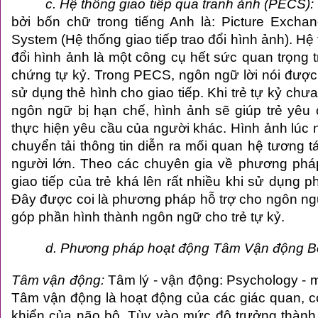
c. Hệ thống giao tiếp qua tranh ảnh (PECS):
bởi bốn chữ trong tiếng Anh là: Picture Exc
System (Hệ thống giao tiếp trao đổi hình ảnh). Hệ 
đổi hình ảnh là một công cụ hết sức quan trọng 
chứng tự kỷ. Trong PECS, ngôn ngữ lời nói được 
sử dụng thẻ hình cho giao tiếp. Khi trẻ tự kỷ ch
ngôn ngữ bị hạn chế, hình ảnh sẽ giúp trẻ yêu
thực hiện yêu cầu của người khác. Hình ảnh lúc n
chuyển tải thông tin diễn ra mối quan hệ tương tác 
người lớn. Theo các chuyên gia về phương pháp n
giao tiếp của trẻ khá lên rất nhiều khi sử dụ
Đây được coi là phương pháp hỗ trợ cho ngôn ngữ
góp phần hình thành ngôn ngữ cho trẻ tự kỷ.
d. Phương pháp hoạt động Tâm Vận động Be
Tâm vận động:
Tâm lý - vận động: Psychology - 
Tâm vận động là hoạt động của các giác quan, c
khiển của não bộ. Tùy vào mức độ trưởng thàn