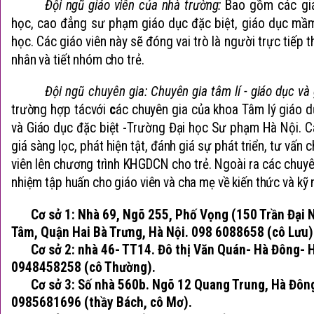
Đội ngũ giáo viên của nhà trường:
Bao gồm các giá
học, cao đẳng sư phạm giáo dục đặc biệt, giáo dục mầm
học. Các giáo viên này sẽ đóng vai trò là người trực tiếp 
nhân và tiết nhóm cho trẻ.
Đội ngũ chuyên gia:
Chuyên gia tâm lí - giáo dục và
trường hợp tácvới
c
ác chuyên gia của khoa Tâm lý giáo 
và Giáo dục đặc biệt -Trường Đại học Sư phạm Hà Nội. C
giá sàng lọc, phát hiện tật, đánh giá sự phát triển, tư vấn 
viên lên chương trình KHGDCN cho trẻ. Ngoài ra các chuyê
nhiệm tập huấn cho giáo viên và cha mẹ về kiến thức và kỹ n
Cơ sở 1: Nhà 69, Ngõ 255, Phố Vọng (150 Trần Đại
Tâm, Quận Hai Bà Trưng, Hà Nội. 098 6088658 (cô Lưu)
Cơ sở 2: nhà 46- TT14. Đô thị Văn Quán- Hà Đông- H
0948458258 (cô Thường).
Cơ sở 3: Số nhà 560b. Ngõ 12 Quang Trung, Hà Đông
0985681696 (thầy Bách, cô Mơ).