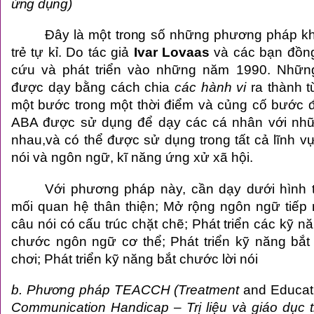
ứng dụng)
Đây là một trong số những phương pháp kh
trẻ tự kỉ. Do tác giả
Ivar Lovaas
và các bạn đồng
cứu và phát triển vào những năm 1990. Những
được dạy bằng cách chia
các hành vi
ra thành 
một bước trong một thời điểm và củng cố bước 
ABA được sử dụng để dạy các cá nhân với nh
nhau,và có thể được sử dụng trong tất cả lĩnh v
nói và
ngôn ngữ
, kĩ năng ứng xử xã hội.
Với phương pháp này, cần dạy dưới hình t
mối quan hệ thân thiện; Mở rộng ngôn ngữ tiếp
câu nói có cấu trúc chặt chẽ; Phát triển các kỹ n
chước ngôn ngữ cơ thể; Phát triển kỹ năng bắt 
chơi; Phát triển kỹ năng bắt chước lời nói
b. Phương pháp TEACCH (Treatment
and Educati
Communication Handicap – Trị liệu và giáo dục t