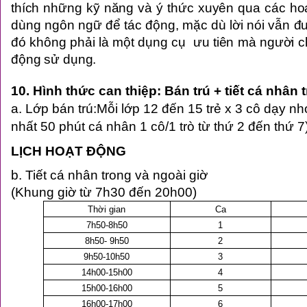
thích những kỹ năng và ý thức xuyên qua các hoạ
dùng ngôn ngữ để tác động, mặc dù lời nói vẫn 
đó không phải là một dụng cụ ưu tiên mà người c
động sử dụng.
10. Hình thức can thiệp: Bán trú + tiết cá nhân 
a. Lớp bán trú:Mỗi lớp 12 đến 15 trẻ x 3 cô dạy n
nhất 50 phút cá nhân 1 cô/1 trò từ thứ 2 đến thứ 7
LỊCH HOẠT ĐỘNG
b. Tiết cá nhân trong và ngoài giờ
(Khung giờ từ 7h30 đến 20h00)
Thời gian
Ca
7h50-8h50
1
8h50- 9h50
2
9h50-10h50
3
14h00-15h00
4
15h00-16h00
5
16h00-17h00
6