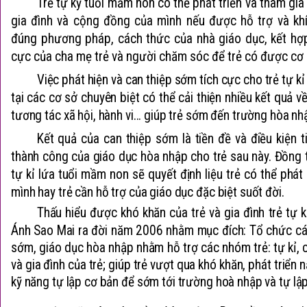
Trẻ tự kỷ tuổi mầm non có thể phát triển và tham gi
gia đình và cộng đồng của mình nếu được hỗ trợ và khí
đúng phương pháp, cách thức của nhà giáo dục, kết hợp
cực của cha mẹ trẻ và người chăm sóc để trẻ có được cơ hộ
Việc phát hiện và can thiệp sớm tích cực cho trẻ tự kỉ
tại các cơ sở chuyên biệt có thể cải thiện nhiều kết quả 
tương tác xã hội, hành vi... giúp trẻ sớm đến trường hòa nh
Kết quả của can thiệp sớm là tiền đề và điều kiện 
thành công của giáo dục hòa nhập cho trẻ sau này. Đồng 
tự kỉ lứa tuổi mầm non sẽ quyết định liệu trẻ có thể phát
mình hay trẻ cần hỗ trợ của giáo dục đặc biệt suốt đời.
Thấu hiểu được khó khăn của trẻ và gia đình trẻ tự k
Ánh Sao Mai ra đời năm 2006 nhằm mục đích: Tổ chức cá
sớm, giáo dục hòa nhập nhằm hỗ trợ các nhóm trẻ: tự kỉ,
và gia đình của trẻ; giúp trẻ vượt qua khó khăn, phát triển 
kỹ năng tự lập cơ bản để sớm tới trường hoà nhập và tự lậ