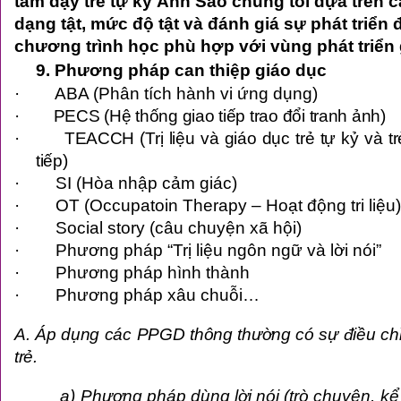
tâm dạy trẻ tự kỷ Ánh Sao
chúng tôi dựa trên c
dạng tật, mức độ tật và đánh giá sự phát triển 
chương trình học phù hợp với vùng phát triển 
9. Phương pháp can thiệp giáo dục
·
ABA (Phân tích hành vi ứng dụng)
·
PECS (Hệ thống giao tiếp trao đổi tranh ảnh)
·
TEACCH (Trị liệu và giáo dục trẻ tự kỷ và tr
tiếp)
·
SI (Hòa nhập cảm giác)
·
OT (Occupatoin Therapy – Hoạt động tri liệu)
·
Social story (câu chuyện xã hội)
·
Phương pháp “Trị liệu ngôn ngữ và lời nói”
·
Phương pháp
hình thành
·
Phương pháp
xâu chuỗi
…
A. Áp dụng các PPGD thông thường có sự điều chỉ
trẻ
.
a) Phương pháp dùng lời nói (trò chuyện, kể 