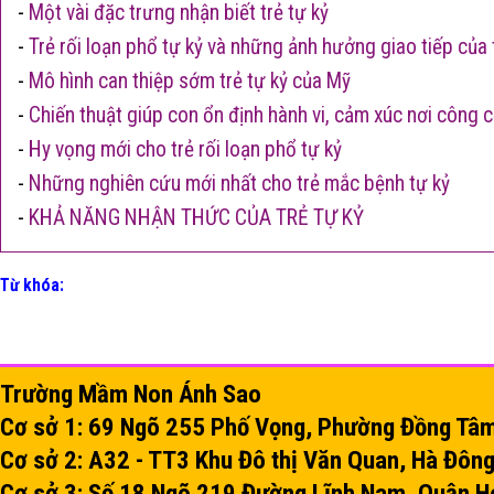
-
Một vài đặc trưng nhận biết trẻ tự kỷ
-
Trẻ rối loạn phổ tự kỷ và những ảnh hưởng giao tiếp của 
-
Mô hình can thiệp sớm trẻ tự kỷ của Mỹ
-
Chiến thuật giúp con ổn định hành vi, cảm xúc nơi công 
-
Hy vọng mới cho trẻ rối loạn phổ tự kỷ
-
Những nghiên cứu mới nhất cho trẻ mắc bệnh tự kỷ
-
KHẢ NĂNG NHẬN THỨC CỦA TRẺ TỰ KỶ
Từ khóa:
Trường Mầm Non Ánh Sao
Cơ sở 1: 69 Ngõ 255 Phố Vọng, Phường Đồng Tâm,
Cơ sở 2: A32 - TT3 Khu Đô thị Văn Quan, Hà Đông
Cơ sở 3: Số 18 Ngõ 219 Đường Lĩnh Nam, Quận H