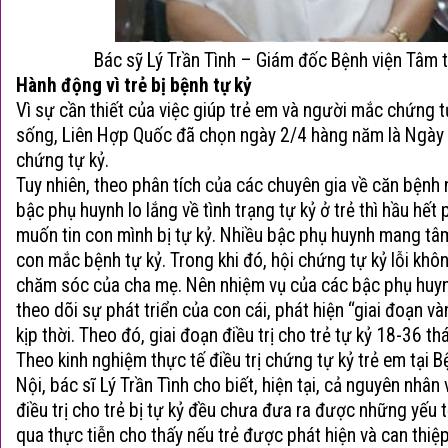
Bác sỹ Lý Trần Tình – Giám đốc Bệnh viện Tâm 
Hành động vì trẻ bị
bệnh tự kỷ
Vì sự cần thiết của việc giúp trẻ em và người mắc chứng t
sống, Liên Hợp Quốc đã chọn ngày 2/4 hàng năm là Ngày 
chứng tự kỷ.
Tuy nhiên, theo phân tích của các chuyên gia về căn bệnh
bậc phụ huynh lo lắng về tình trạng tự kỷ ở trẻ thì hầu hế
muốn tin con mình bị tự kỷ. Nhiều bậc phụ huynh mang tâm
con mắc
bệnh tự kỷ
. Trong khi đó, hội chứng tự kỷ lỗi kh
chăm sóc của cha mẹ. Nên nhiệm vụ của các bậc phụ huynh
theo dõi sự phát triển của con cái, phát hiện “giai đoạn vàn
kịp thời. Theo đó, giai đoạn điều trị cho trẻ tự kỷ 18-36 thá
Theo kinh nghiệm thực tế điều trị chứng tự kỷ trẻ em tại 
Nội, bác sĩ Lý Trần Tình cho biết, hiện tại, cả nguyên nh
điều trị cho trẻ bị tự kỷ đều chưa đưa ra được những yếu t
qua thực tiễn cho thấy nếu trẻ được phát hiện và can thiệ