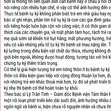
hơn là thông tin liên quan đến căn bệnh này ở châu á nói 
nói riêng còn nhiều hạn chế, vì vậy có thể ảnh hưởng đến vi
Thực tế
bệnh tự kỷ
không phân biệt trẻ em nhà giàu hay ng
bác sĩ ghi nhận, phần lớn trẻ tự kỷ là con các gia đình già
nổi tiếng hoặc luôn bận rộn với công việc, ít có thời gian 
thích của các chuyên gia, về mặt phân tâm học, tách trẻ ra
mẹ quá sớm sẽ khiến trẻ hụt hẫng, mất phương hướng, trẻ
nếu có sẵn những yếu tố tự kỷ thì bệnh sẽ mau nặng lên.
kỹ lưỡng trong điều kiện vật chất dư thừa, nhưng không đư
giới bên ngoài, không được hoạt động, tương tác với trẻ k
chứng tự kỷ thêm trầm trọng.
Có thể lý giải hiện tượng trẻ em nông thôn ít bị
bệnh tự kỷ
thôn có điều kiện giao tiếp với cộng đồng thuận lợi hơn, đ
với những trẻ em khác thoải mái hơn, từ đó sẽ phát triển 
kỷ nhẹ thì bệnh có thể hoàn toàn tự khỏi.
Theo bác sĩ Lý Trần Tình – Giám đốc Bệnh viện Tâm thần H
một rối loạn phát triển kéo dài suốt đời, ảnh hưởng nhiều đ
ngôn ngữ và hành vi, hiện chưa rõ nguyên nhân và chưa tì