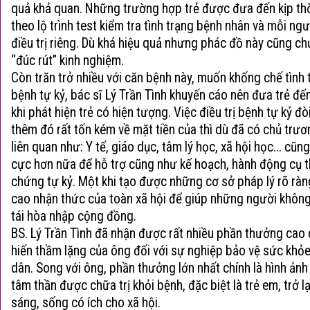
quả khả quan. Những trường hợp trẻ được đưa đến kịp thời
theo lộ trình test kiểm tra tình trạng bệnh nhân và mỗi n
điều trị riêng. Dù khá hiệu quả nhưng phác đồ này cũng ch
“đúc rút” kinh nghiệm.
Còn trăn trở nhiều với căn bệnh này, muốn khống chế tình t
bệnh tự kỷ
, bác sĩ Lý Trần Tình khuyến cáo nên đưa trẻ đế
khi phát hiện trẻ có hiện tượng. Việc điều trị bệnh tự kỷ đòi
thêm đó rất tốn kém về mặt tiền của thì dù đã có chủ tr
liên quan như: Y tế, giáo dục, tâm lý học, xã hội học... cũn
cực hơn nữa để hỗ trợ cũng như kế hoạch, hành động cụ t
chứng tự kỷ. Một khi tạo được những cơ sở pháp lý rõ rà
cao nhận thức của toàn xã hội để giúp những người khôn
tái hòa nhập cộng đồng.
BS. Lý Trần Tình đã nhận được rất nhiều phần thưởng cao
hiến thầm lặng của ông đối với sự nghiệp bảo vệ sức khỏ
dân. Song với ông, phần thưởng lớn nhất chính là hình ản
tâm thần được chữa trị khỏi bệnh, đặc biệt là trẻ em, trở l
sáng, sống có ích cho xã hội.